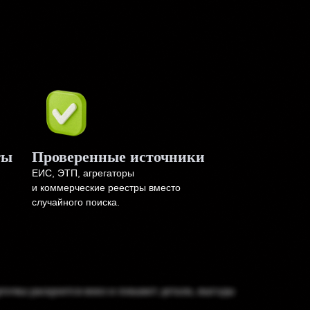
ты
Проверенные источники
ЕИС, ЭТП, агрегаторы
и коммерческие реестры вместо
случайного поиска.
очка раскроется вниз и покажет детали, выгоды