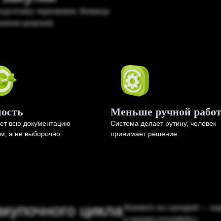
 подготовку черновиков. Команда
инятии решений.
ность
Меньше ручной рабо
ает всю документацию
Система делает рутину, человек
м, а не выборочно.
принимает решение.
акупочного цикла
Нажмите на сценарий — карт
и пример интерфейса.