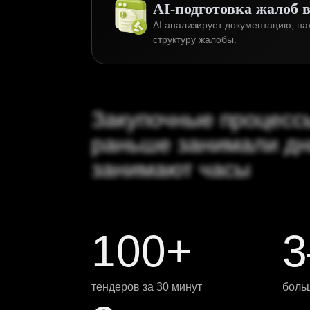
AI-подготовка жалоб 
AI анализирует документацию, на
структуру жалобы.
Закупочные процесс
раньше занимали дн
занимают часы
100+
3
тендеров за 30 минут
боль