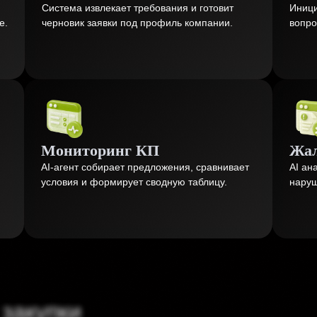
Система извлекает требования и готовит
Иници
е.
черновик заявки под профиль компании.
вопро
Мониторинг КП
Жал
AI-агент собирает предложения, сравнивает
AI ан
условия и формирует сводную таблицу.
наруш
 закупки