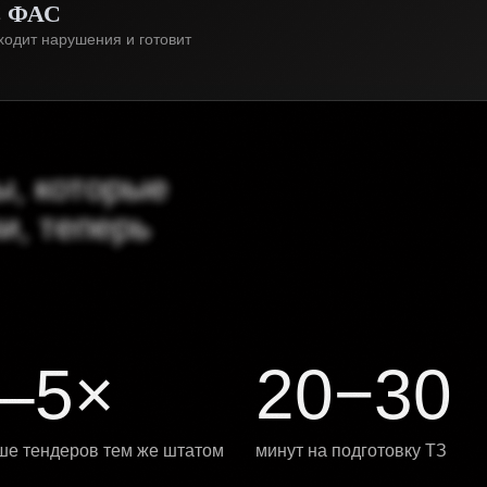
в ФАС
ходит нарушения и готовит
ы, которые
и, теперь
–5×
20−30
ше тендеров тем же штатом
минут на подготовку ТЗ