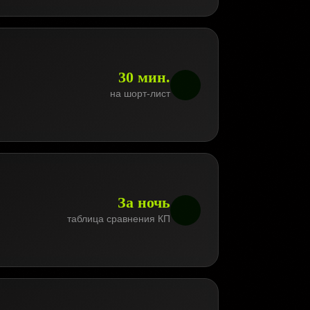
30 мин.
на шорт-лист
За ночь
таблица сравнения КП