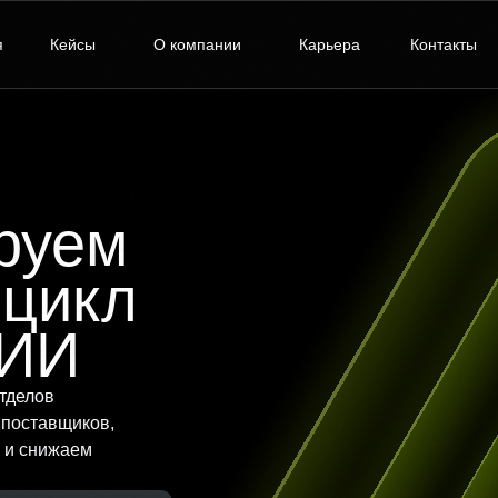
кты
Услуги
я
Кейсы
О компании
Карьера
Контакты
ntor
Индивидуальная разработка
упки
Все решения >
руем
 цикл
 ИИ
отделов
 поставщиков,
 и снижаем