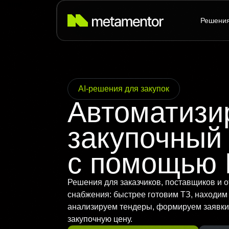
```html
```
Проду
Решени
Callme
AI-зак
AI-решения для закупок
Автоматизи
закупочный
с помощью
Решения для заказчиков, поставщиков и 
снабжения: быстрее готовим ТЗ, находим
анализируем тендеры, формируем заявки
закупочную цену.