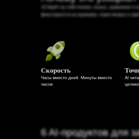
AI берёт на себя чтение, поиск, сравнение и
фокусируется на проверке, переговорах и пр
Скорость
Точ
Часы вместо дней. Минуты вместо
AI чит
часов.
целико
6 AI-продуктов для з