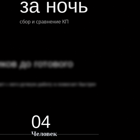
за ночь
сбор и сравнение КП
ков до готового
ает с него ручную работу и помогает быстрее
04
Человек